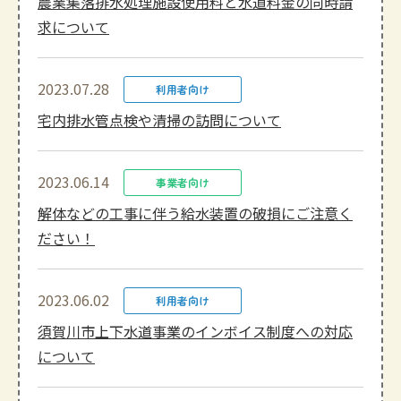
農業集落排水処理施設使用料と水道料金の同時請
求について
2023.07.28
利用者向け
宅内排水管点検や清掃の訪問について
2023.06.14
事業者向け
解体などの工事に伴う給水装置の破損にご注意く
ださい！
2023.06.02
利用者向け
須賀川市上下水道事業のインボイス制度への対応
について