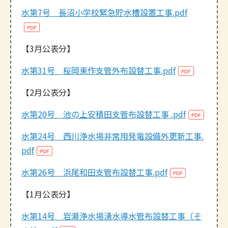
水第7号 長沼小学校緊急貯水槽設置工事.pdf
【3月公表分】
水第31号 桜岡東作支管外布設替工事.pdf
【2月公表分】
水第20号 池の上安積田支管布設替工事 .pdf
水第24号 西川浄水場非常用発電設備外更新工事.
pdf
水第26号 浜尾和田支管布設替工事.pdf
【1月公表分】
水第14号 岩瀬浄水場湧水導水管布設替工事（そ